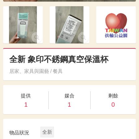
全新 象印不銹鋼真空保溫杯
居家、家具與園藝 / 餐具
提供
媒合
剩餘
1
1
0
全新
物品狀況