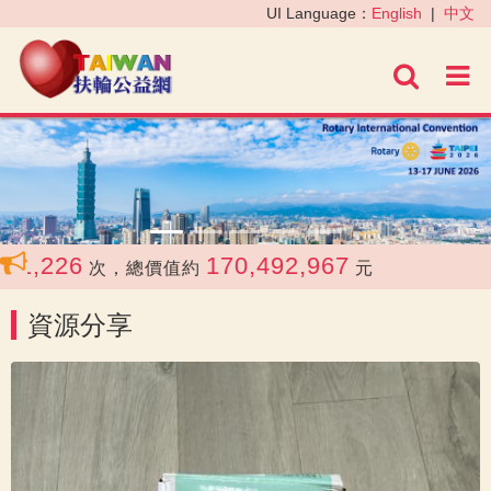
‹
›
UI Language：
English
|
中文
進階
1,226
170,492,967
次，總價值約
元
資源分享