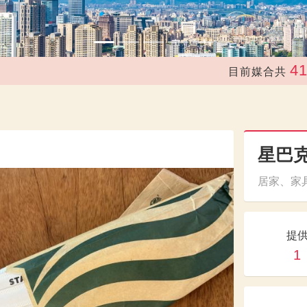
41,243
目前媒合共
星巴
居家、家具
提
1