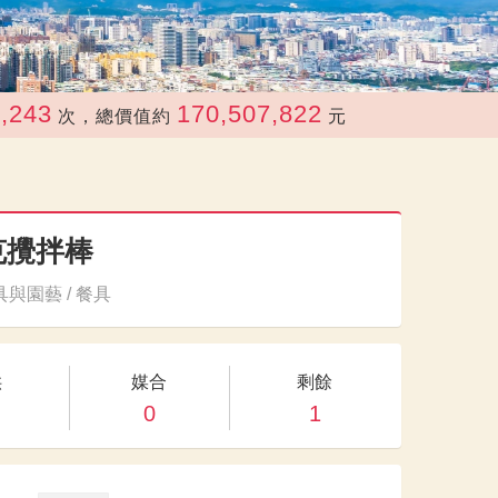
170,507,822
次，總價值約
元
克攪拌棒
與園藝 / 餐具
供
媒合
剩餘
0
1