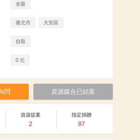
全新
臺北市
大安區
自取
0 元
詢問
資源媒合已結案
資源提案
指定捐贈
2
87