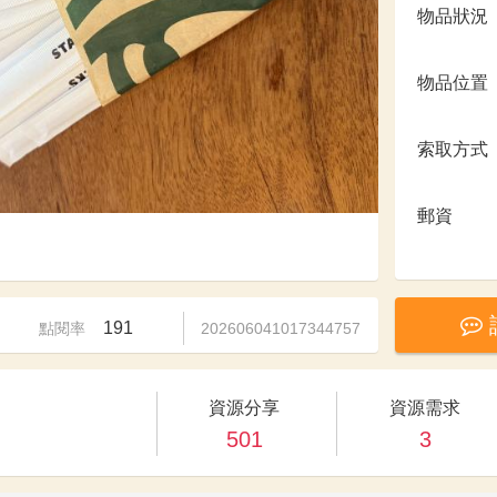
物品狀況
物品位置
索取方式
郵資
191
點閱率
202606041017344757
資源分享
資源需求
501
3