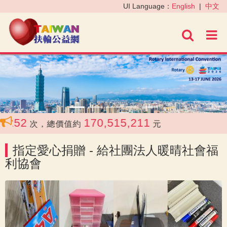
‹
›
UI Language：
English
|
中文
進階
252
170,515,211
次，總價值約
元
指定愛心捐贈 - 給社團法人暖晴社會福
利協會