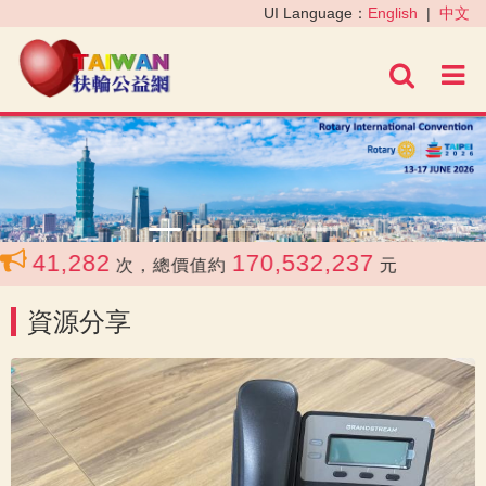
‹
›
UI Language：
English
|
中文
進階
41,282
170,532,237
共
次，總價值約
元
資源分享