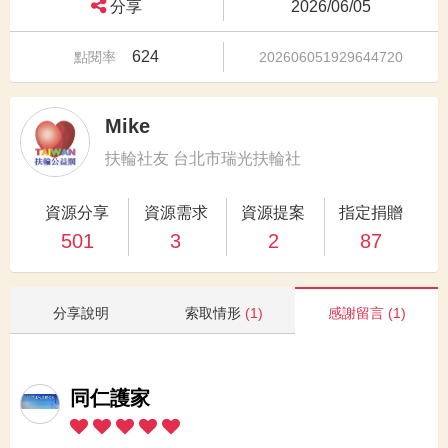
分享
2026/06/05
624
點閱率
202606051929644720
Mike
扶輪社友 台北市瑞光扶輪社
資源分享
資源需求
資源提案
指定捐贈
501
3
2
87
分享說明
索取情形
(1)
感謝留言
(1)
同仁護家