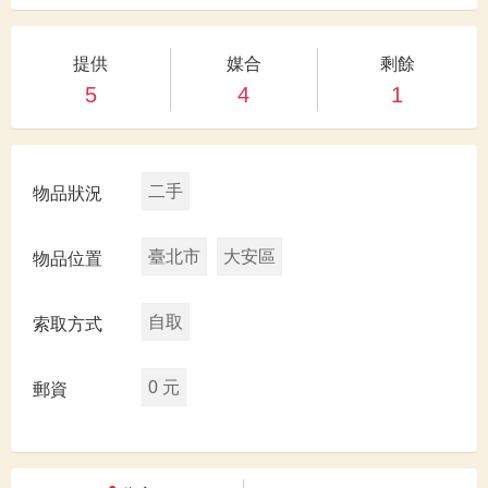
提供
媒合
剩餘
5
4
1
二手
物品狀況
臺北市
大安區
物品位置
自取
索取方式
0 元
郵資