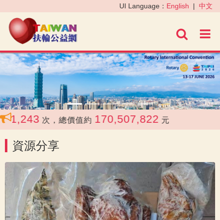
‹
›
UI Language：
English
|
中文
進階
1,243
170,507,822
次，總價值約
元
資源分享