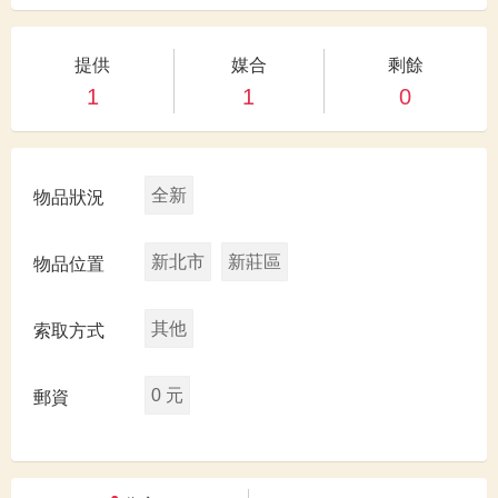
提供
媒合
剩餘
1
1
0
全新
物品狀況
新北市
新莊區
物品位置
其他
索取方式
0 元
郵資