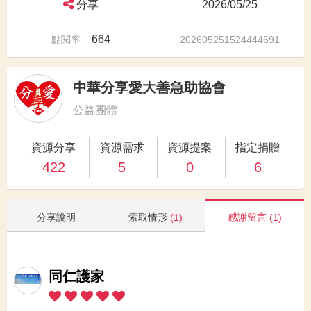
分享
2026/05/25
664
點閱率
202605251524444691
中華分享愛大善急助協會
公益團體
資源分享
資源需求
資源提案
指定捐贈
422
5
0
6
分享說明
索取情形
(1)
感謝留言
(1)
同仁護家