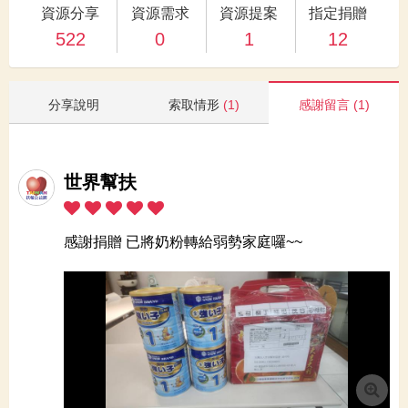
資源分享
資源需求
資源提案
指定捐贈
522
0
1
12
分享說明
索取情形
(1)
感謝留言
(1)
世界幫扶
感謝捐贈 已將奶粉轉給弱勢家庭囉~~