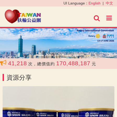
‹
›
UI Language：
English
|
中文
進階
41,218
170,488,187
共
次，總價值約
元
資源分享