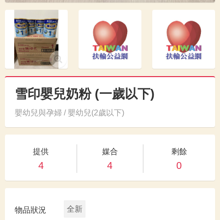
雪印嬰兒奶粉 (一歲以下)
嬰幼兒與孕婦 / 嬰幼兒(2歲以下)
提供
媒合
剩餘
4
4
0
全新
物品狀況