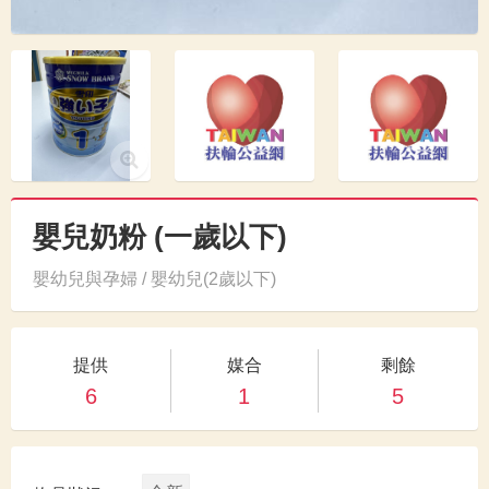
嬰兒奶粉 (一歲以下)
嬰幼兒與孕婦 / 嬰幼兒(2歲以下)
提供
媒合
剩餘
6
1
5