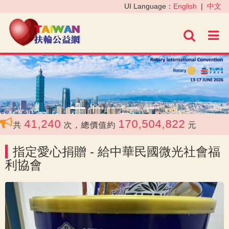
‹
›
UI Language：
English
|
中文
進階
41,240
170,504,822
合共
次，總價值約
元
指定愛心捐贈 - 給中華民國微光社會福
利協會