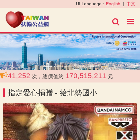
‹
›
UI Language：
English
|
中文
進階
41,252
170,515,211
次，總價值約
元
指定愛心捐贈 - 給北勢國小