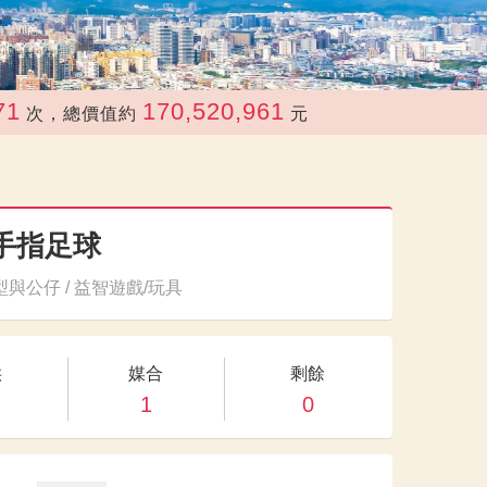
170,520,961
，總價值約
元
手指足球
與公仔 / 益智遊戲/玩具
供
媒合
剩餘
1
0