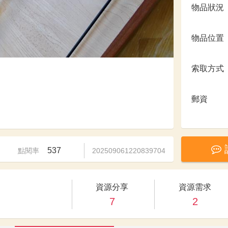
物品狀況
物品位置
索取方式
郵資
537
點閱率
202509061220839704
資源分享
資源需求
7
2