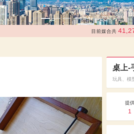
41,271
目前媒合共
次
桌上-
玩具、模型
提
1