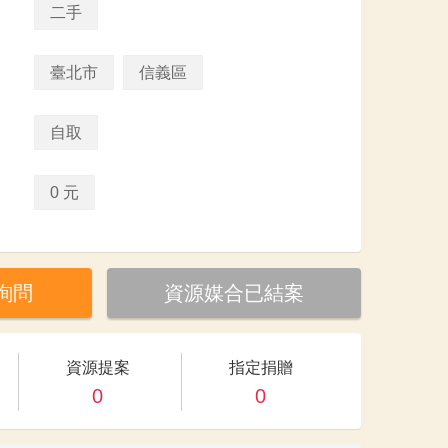
二手
臺北市
信義區
自取
0 元
詢問
資源媒合已結案
資源提案
指定捐贈
0
0