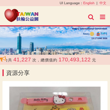
‹
›
UI Language：
English
|
中文
進階
41,227
170,493,122
合共
次，總價值約
元
資源分享