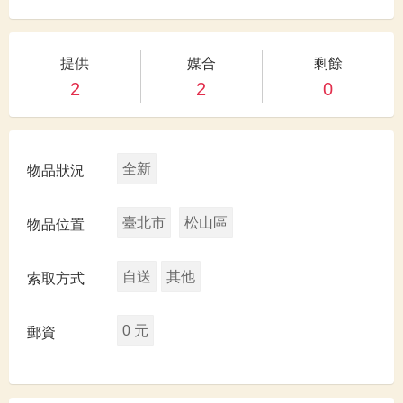
提供
媒合
剩餘
2
2
0
全新
物品狀況
臺北市
松山區
物品位置
自送
其他
索取方式
0 元
郵資