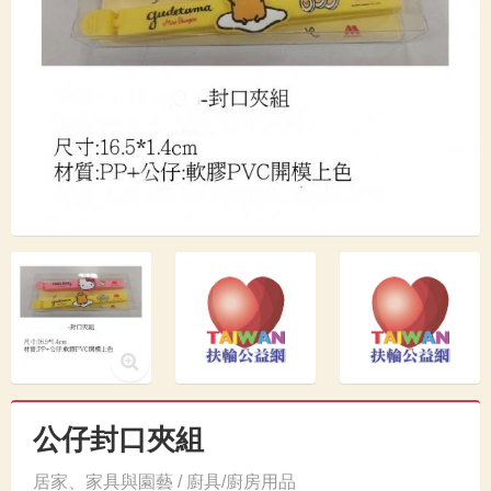
公仔封口夾組
居家、家具與園藝 / 廚具/廚房用品