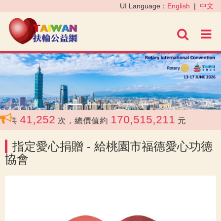
‹
›
UI Language：
English
|
中文
進階
41,252
170,515,211
合共
次，總價值約
元
指定愛心捐贈 - 給桃園市福德愛心功德
協會