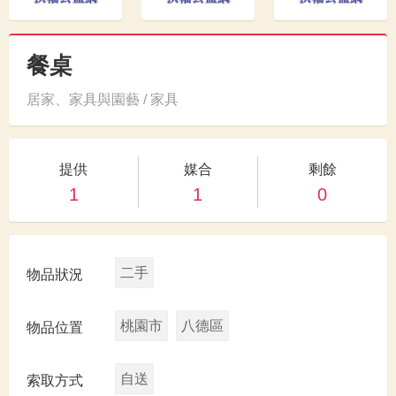
餐桌
居家、家具與園藝 / 家具
提供
媒合
剩餘
1
1
0
二手
物品狀況
桃園市
八德區
物品位置
自送
索取方式