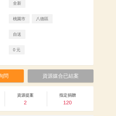
全新
桃園市
八德區
自送
0 元
詢問
資源媒合已結案
資源提案
指定捐贈
2
120