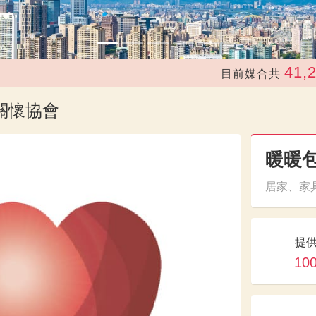
41,243
目前媒合共
關懷協會
暖暖
居家、家具
提
10