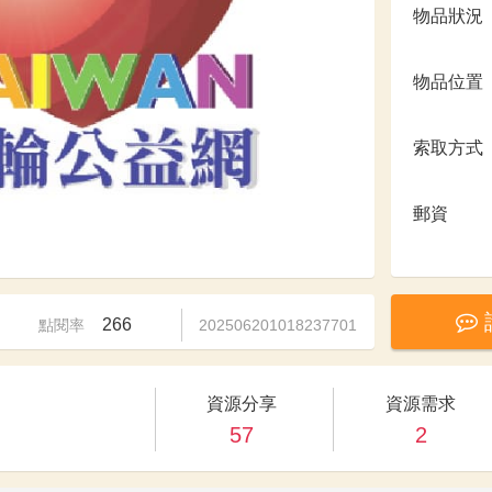
物品狀況
物品位置
索取方式
郵資
266
點閱率
202506201018237701
資源分享
資源需求
57
2