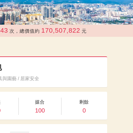
170,507,822
次，總價值約
元
包
與園藝 / 居家安全
供
媒合
剩餘
0
100
0