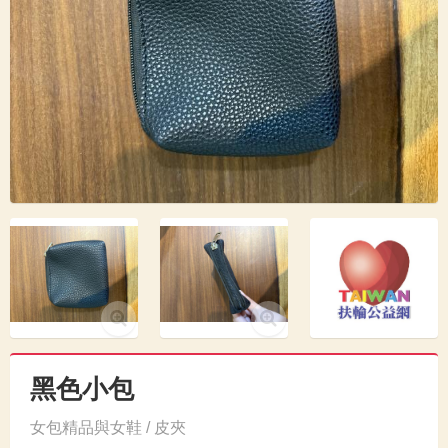
黑色小包
女包精品與女鞋 / 皮夾