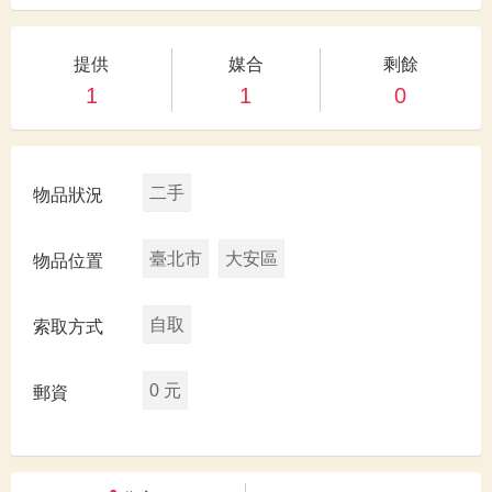
提供
媒合
剩餘
1
1
0
二手
物品狀況
臺北市
大安區
物品位置
自取
索取方式
0 元
郵資