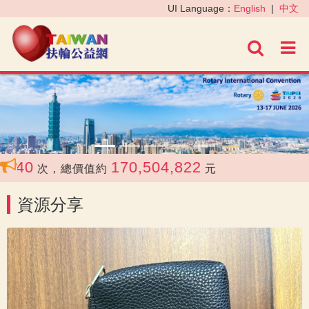
‹
›
UI Language：
English
|
中文
進階
240
170,504,822
次，總價值約
元
資源分享