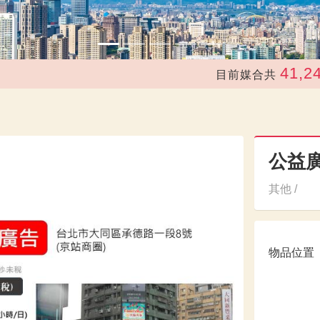
41,243
目前媒合共
次
公益
其他 /
物品位置