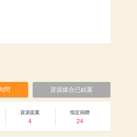
詢問
資源媒合已結案
資源提案
指定捐贈
4
24