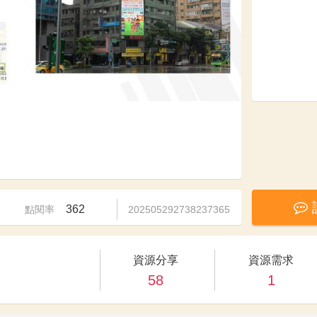
362
點閱率
202505292738237365
資源分享
資源需求
58
1