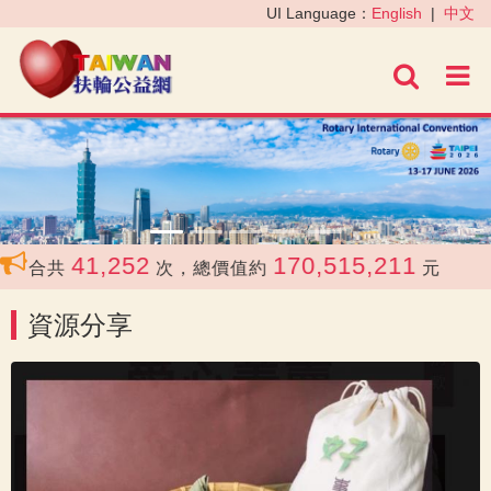
‹
›
UI Language：
English
|
中文
進階
41,252
170,515,211
媒合共
次，總價值約
元
資源分享