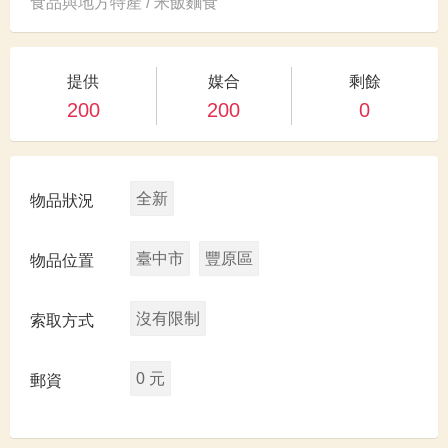
食品與地方特產 / 米飯麵食
提供
媒合
剩餘
200
200
0
全新
物品狀況
臺中市
豐原區
物品位置
沒有限制
索取方式
0 元
郵資