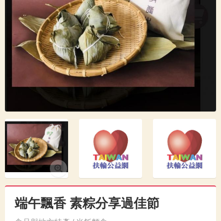
端午飄香 素粽分享過佳節