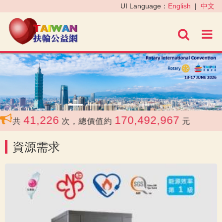
‹
›
UI Language：
English
|
中文
進階
41,226
170,492,967
合共
次，總價值約
元
資源需求