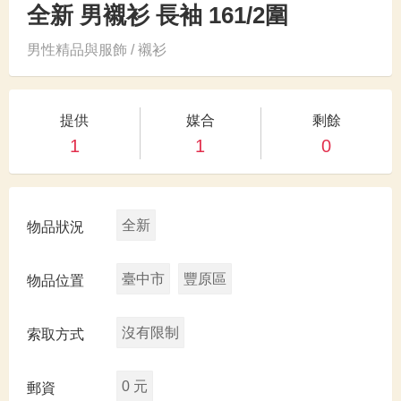
全新 男襯衫 長袖 161/2圍
男性精品與服飾 / 襯衫
提供
媒合
剩餘
1
1
0
全新
物品狀況
臺中市
豐原區
物品位置
沒有限制
索取方式
0 元
郵資