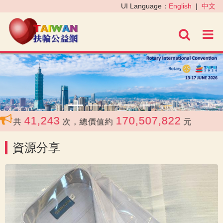
‹
›
UI Language：
English
|
中文
進階
41,243
170,507,822
合共
次，總價值約
元
資源分享