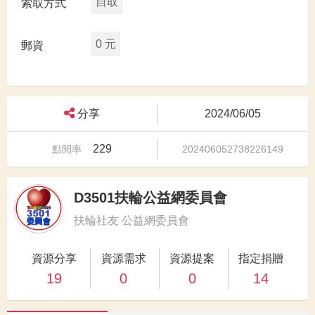
自取
索取方式
0 元
郵資
分享
2024/06/05
229
點閱率
202406052738226149
D3501扶輪公益網委員會
扶輪社友 公益網委員會
資源分享
資源需求
資源提案
指定捐贈
19
0
0
14