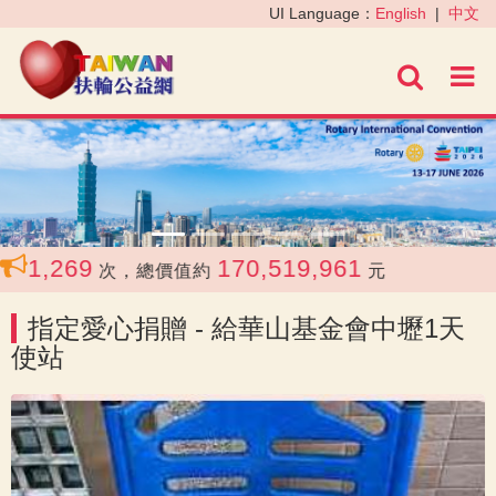
‹
›
UI Language：
English
|
中文
進階
1,269
170,519,961
次，總價值約
元
指定愛心捐贈 - 給華山基金會中壢1天
使站