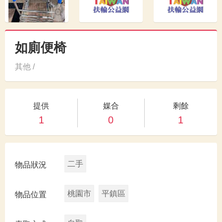
如廁便椅
其他 /
提供
媒合
剩餘
1
0
1
二手
物品狀況
桃園市
平鎮區
物品位置